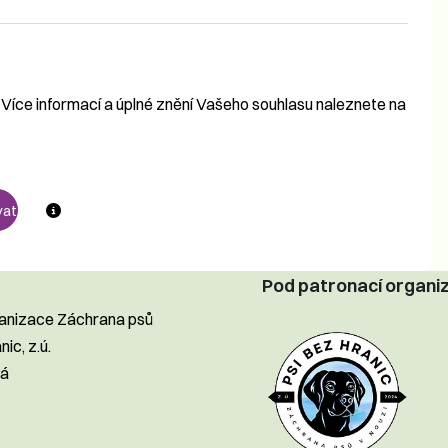
 Více informací a úplné znění Vašeho souhlasu naleznete na
Pod patronací organi
ganizace Záchrana psů
nic, z.ú.
vá