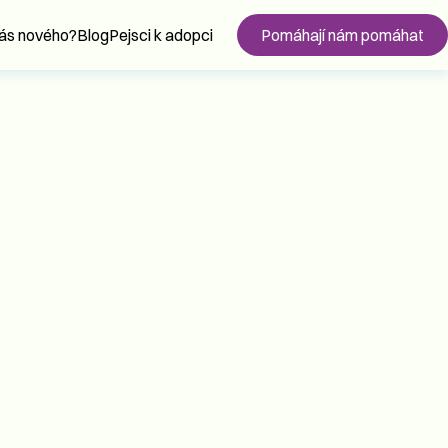
nás nového?
Blog
Pejsci k adopci
Pomáhají nám pomáhat