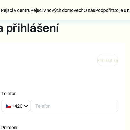
Pejsci v centru
Pejsci v nových domovech
O nás
Podpořit
Co je u 
a přihlášení
Přihlásit se
Telefon
+420
Příjmení