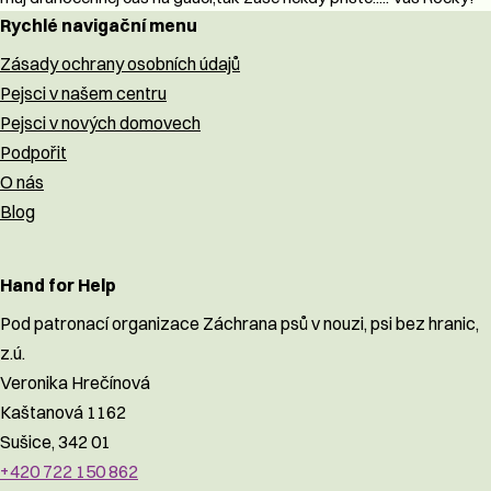
Rychlé navigační menu
Zásady ochrany osobních údajů
Pejsci v našem centru
Pejsci v nových domovech
Podpořit
O nás
Blog
Hand for Help
Pod patronací organizace Záchrana psů v nouzi, psi bez hranic,
z.ú.
Veronika Hrečínová
Kaštanová 1162
Sušice, 342 01
+420 722 150 862