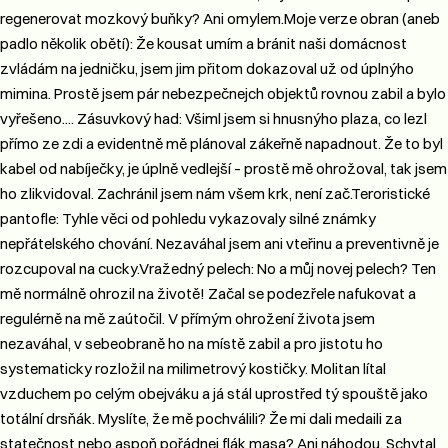
regenerovat mozkový buňky? Ani omylem.​ Moje verze obran (aneb
padlo několik obětí)​: Že kousat umím a bránit naši domácnost
zvládám na jedničku, jsem jim přitom dokazoval už od úplnýho
mimina. Prostě jsem pár nebezpečnejch objektů rovnou zabil a bylo
vyřešeno.... Zásuvkový had: Všiml jsem si hnusnýho plaza, co lezl
přímo ze zdi a evidentně mě plánoval zákeřně napadnout. Že to byl
kabel od nabíječky, je úplně vedlejší – prostě mě ohrožoval, tak jsem
ho zlikvidoval. Zachránil jsem nám všem krk, není zač.​ Teroristické
pantofle: Tyhle věci od pohledu vykazovaly silné známky
nepřátelského chování. Nezaváhal jsem ani vteřinu a preventivně je
rozcupoval na cucky.​ Vražedný pelech: No a můj novej pelech? Ten
mě normálně ohrozil na životě! Začal se podezřele nafukovat a
regulérně na mě zaútočil. V přímým ohrožení života jsem
nezaváhal, v sebeobraně ho na místě zabil a pro jistotu ho
systematicky rozložil na milimetrový kostičky. Molitan lítal
vzduchem po celým obejváku a já stál uprostřed tý spouště jako
totální drsňák. Myslíte, že mě pochválili? Že mi dali medaili za
statečnost nebo aspoň pořádnej flák masa? Ani náhodou. Schytal