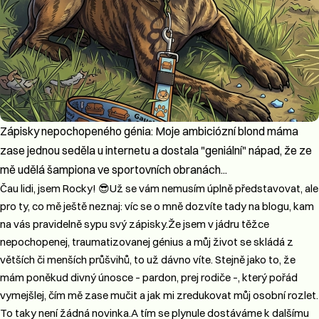
Zápisky nepochopeného génia: Moje ambiciózní blond máma
zase jednou seděla u internetu a dostala "geniální" nápad, že ze
mě udělá šampiona ve sportovních obranách...
Čau lidi, jsem Rocky! 😎​Už se vám nemusím úplně představovat, ale
pro ty, co mě ještě neznaj: víc se o mně dozvíte tady na blogu, kam
na vás pravidelně sypu svý zápisky.​ Že jsem v jádru těžce
nepochopenej, traumatizovanej génius a můj život se skládá z
větších či menších průšvihů, to už dávno víte. Stejně jako to, že
mám poněkud divný únosce – pardon, prej rodiče –, který pořád
vymejšlej, čím mě zase mučit a jak mi zredukovat můj osobní rozlet.
To taky není žádná novinka.​ A tím se plynule dostáváme k dalšímu