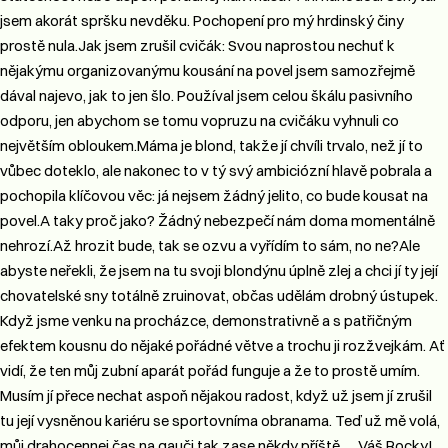
jsem akorát spršku nevděku. Pochopení pro mý hrdinský činy
prostě nula.​ Jak jsem zrušil cvičák​: Svou naprostou nechuť k
nějakýmu organizovanýmu kousání na povel jsem samozřejmě
dával najevo, jak to jen šlo. Používal jsem celou škálu pasivního
odporu, jen abychom se tomu vopruzu na cvičáku vyhnuli co
největším obloukem.​ Máma je blond, takže jí chvíli trvalo, než jí to
vůbec doteklo, ale nakonec to v tý svý ambiciózní hlavě pobrala a
pochopila klíčovou věc: já nejsem žádný jelito, co bude kousat na
povel.​ A taky proč jako? Žádný nebezpečí nám doma momentálně
nehrozí.Až hrozit bude, tak se ozvu a vyřídím to sám, no ne?​ Ale
abyste neřekli, že jsem na tu svoji blondýnu úplně zlej a chci jí ty její
chovatelské sny totálně zruinovat, občas udělám drobný ústupek.
Když jsme venku na procházce, demonstrativně a s patřičným
efektem kousnu do nějaké pořádné větve a trochu ji rozžvejkám. Ať
vidí, že ten můj zubní aparát pořád funguje a že to prostě umím.​
Musím jí přece nechat aspoň nějakou radost, když už jsem jí zrušil
tu její vysněnou kariéru se sportovníma obranama. Teď už mě volá,
můj drahocennej čas na gauči,tak zase někdy příště..... Váš Rocky!