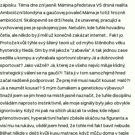
zápisku. Téma dne zní jasně: Mámina představa VS drsná realita.​
Ambiciózní blondýna a gaučovej povaleč: ​Máma je totiž hrozně
ambiciózní. Skálopevně se drží hesla, že unavenej, pracující a
vychovanej pes je spokojenoj pes. Netuším, kde tuhle hovadinu
četla, ale někdo by jí měl už konečně zakázat internet... Fakt jo.
Protože kvůli týhle svý šílený teorii už od mýho štěněcího věku
hystericky hledá, čím by mě jakože "zabavila".​ A tak jednou zase
seděla u kompu a vyhrabala sportovní obrany.​Já a dobrovolně
sportovat? Jako vážně? Já, kterej ze všeho nejvíc miluje klidný,
strategický válení se na gauči?! Táta ji v tom samozřejmě hned
začal nadšeně podporovat. Že prej mě musí naučit kousat. Haló?!
Já a neumět kousat? S mým čumákem a genetickou výbavou?​
Snažil jsem se jim hned na místě jasně naznačit, že tuhle disciplínu
ovládám naprosto instinktivně, ale moje signály byly jako obvykle
ignorovány. Když mi pak na sítích ukázali ta videa, kde nějací
přemotivovaní, hyperaktivní hafani zběsile skáčou na figuranta a
visí mu na rukávu, věděl jsem hned, že tohle mě fakt bavit nebude.
Běhat někde v dešti kvůli kusu matrace, když můžu doma v teple